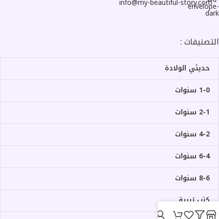
info@my-beautiful-story.com
التصنيفات :
حديثي الولادة
1-0 سنوات
2-1 سنوات
4-2 سنوات
6-4 سنوات
8-6 سنوات
كتب تربية