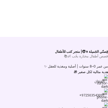
قِصتّي الجَميلة👦🧒| متجر كتب للأطفال
قصص أطفال مختارة بحُب 👶📚
من عمر 0–8 سنوات |
أصلية ومغذية للعقل ✨
هدية مثالية لكل صغير
🎁
العنوان
972503543091+