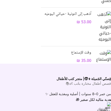
WhatsApp
أذهب إلى النونية -حياتي اليوميَه
₪
53.00
وقت الإستماع
₪
35.00
قِصتّي الجَميلة👦🧒| متجر كتب للأطفال
قصص أطفال مختارة بحُب 👶📚
من عمر 0–8 سنوات |
أصلية ومغذية للعقل ✨
هدية مثالية لكل صغير
🎁
العنوان