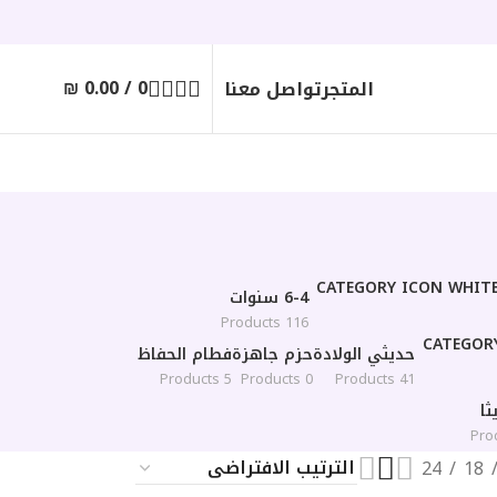
₪
0.00
/
0
المتجر
تواصل معنا
6-4 سنوات
116 Products
حديثي الولادة
حزم جاهزة
فطام الحفاظ
5 Products
0 Products
41 Products
ا
24
18