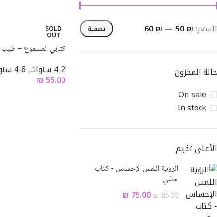
السعر:
₪ 50
—
₪ 60
تصفية
SOLD
OUT
كتابي المسموع – طيب ا
4-2 سنوات
,
6-4 سنوات
حالة المخزون
₪
55.00
On sale
In stock
الأعلى تقيم
الرؤية اللمس الإحساس - كتاب
Facebook
حسّي
Email
₪
75.00
₪
85.00
Instagram