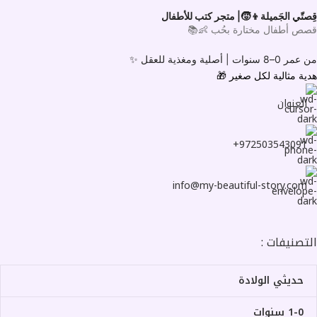
قِصتّي الجَميلة👦🧒| متجر كتب للأطفال
قصص أطفال مختارة بحُب 👶📚
من عمر 0–8 سنوات |
أصلية ومغذية للعقل ✨
هدية مثالية لكل صغير
🎁
العنوان
972503543091+
info@my-beautiful-story.com
التصنيفات :
حديثي الولادة
1-0 سنوات