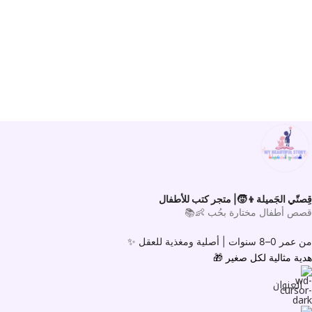
قِصتّي الجَميلة👦🧒| متجر كتب للأطفال
قصص أطفال مختارة بحُب 👶📚
من عمر 0–8 سنوات |
أصلية ومغذية للعقل ✨
هدية مثالية لكل صغير
🎁
العنوان