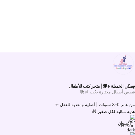
قِصتّي الجَميلة👦🧒| متجر كتب للأطفال
قصص أطفال مختارة بحُب 👶📚
من عمر 0–8 سنوات |
أصلية ومغذية للعقل ✨
هدية مثالية لكل صغير
🎁
العنوان