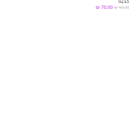
حديثا
₪
70.00
₪
90.00