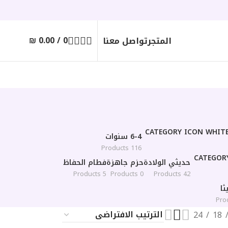
₪
0.00
/
0
المتجر
تواصل معنا
6-4 سنوات
116 Products
حديثي الولادة
حزم جاهزة
فطام الحفاظ
5 Products
0 Products
42 Products
ا
24
18