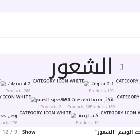
الشعور
2-1 سنوات
4-2 سنوات
268 Products
193 Products
الأكثر مبيعا
تخفيضات 50%
حدود الجسم
2 Products
36 Products
169 Products
كتب تربية
وصل حديث
176 Products
10 Products
ت الوسم “الشعور”
Show
9
12