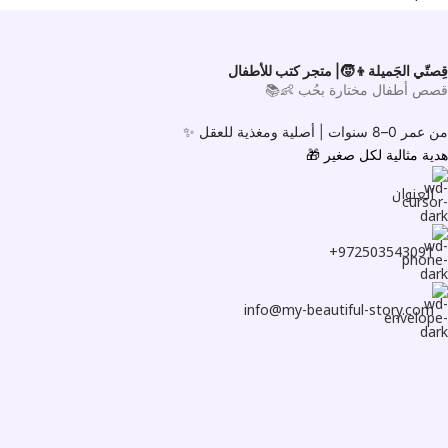
قِصتّي الجَميلة👦🧒| متجر كتب للأطفال
قصص أطفال مختارة بحُب 👶📚
من عمر 0–8 سنوات |
أصلية ومغذية للعقل ✨
هدية مثالية لكل صغير
🎁
العنوان
972503543091+
info@my-beautiful-story.com