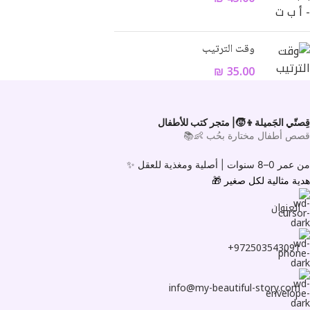
وقت الترتيب
₪
35.00
قِصتّي الجَميلة👦🧒| متجر كتب للأطفال
قصص أطفال مختارة بحُب 👶📚
من عمر 0–8 سنوات |
أصلية ومغذية للعقل ✨
هدية مثالية لكل صغير
🎁
العنوان
972503543091+
info@my-beautiful-story.com