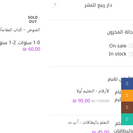
دار ربيع للنشر
1
SOLD
OUT
الصوص – كتاب المفاجآ
حالة المخزون
1-0 سنوات
,
2-1 سنوات
On sale
₪
60.00
In stock
الأعلى تقيم
Facebook
الأرقام - التعليم أولا
Email
₪
95.00
₪
120.00
Instagram
WhatsApp
التعلم بالبطاقات - أ ب ت
₪
45.00