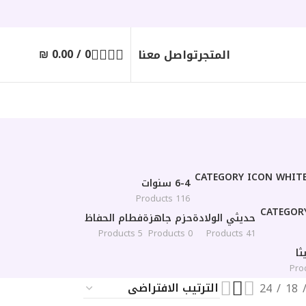
₪
0.00
/
0
المتجر
تواصل معنا
6-4 سنوات
116 Products
حديثي الولادة
حزم جاهزة
فطام الحفاظ
5 Products
0 Products
41 Products
ا
24
18