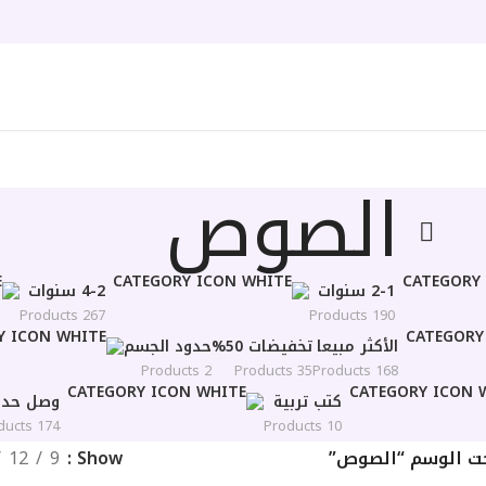
الصوص
2-1 سنوات
4-2 سنوات
267 Products
190 Products
الأكثر مبيعا
تخفيضات 50%
حدود الجسم
2 Products
35 Products
168 Products
كتب تربية
وصل حديث
174 Products
10 Products
حت الوسم “الصوص”
Show
9
12