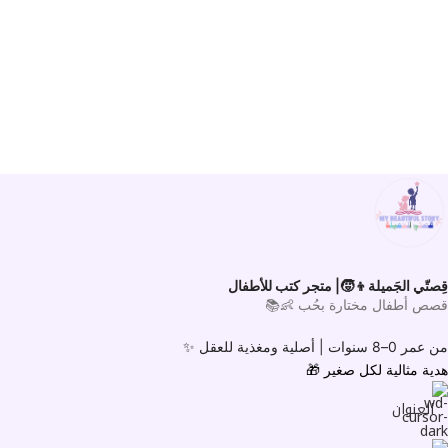
قِصتّي الجَميلة👦🧒| متجر كتب للأطفال
قصص أطفال مختارة بحُب 👶📚
من عمر 0–8 سنوات |
أصلية ومغذية للعقل ✨
هدية مثالية لكل صغير
🎁
العنوان