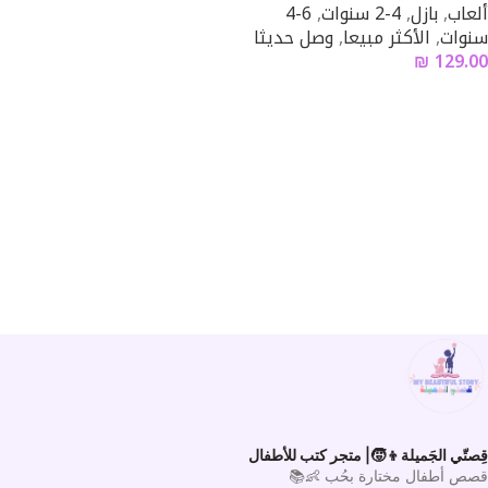
ألعاب
,
بازل
,
4-2 سنوات
,
6-4
سنوات
,
الأكثر مبيعا
,
وصل حديثا
₪
129.00
قِصتّي الجَميلة👦🧒| متجر كتب للأطفال
قصص أطفال مختارة بحُب 👶📚