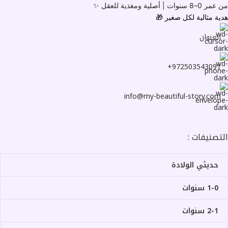
من عمر 0–8 سنوات |
أصلية ومغذية للعقل ✨
هدية مثالية لكل صغير
🎁
العنوان
972503543091+
info@my-beautiful-story.com
التصنيفات :
حديثي الولادة
1-0 سنوات
2-1 سنوات