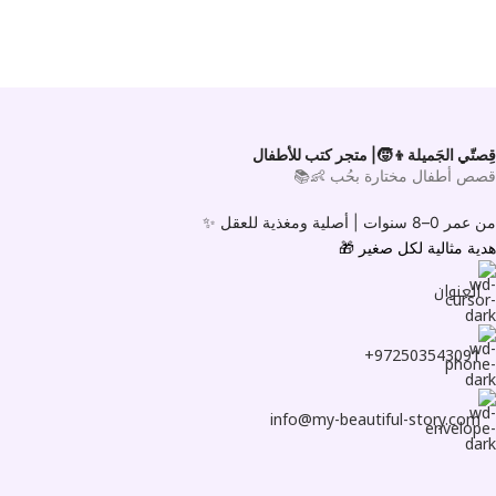
قِصتّي الجَميلة👦🧒| متجر كتب للأطفال
قصص أطفال مختارة بحُب 👶📚
من عمر 0–8 سنوات |
أصلية ومغذية للعقل ✨
هدية مثالية لكل صغير
🎁
العنوان
972503543091+
info@my-beautiful-story.com