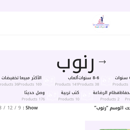
رنوب
ت
8-6 سنوات
ألعاب
الأكثر مبيعا
تخفيضات 50%
36 Products
169 Products
141 Products
38 Products
1
حفاظ
فطام الرضاعة
كتب تربية
وصل حديثا
176 Products
10 Products
2 Products
ت الوسم “رنوب”
Show
9
12
8