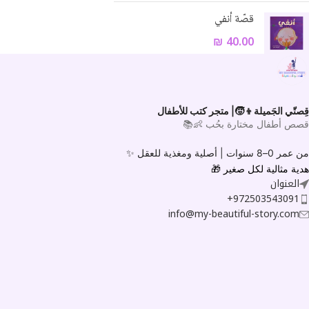
قصّة أنفي
₪
40.00
قِصتّي الجَميلة👦🧒| متجر كتب للأطفال
قصص أطفال مختارة بحُب 👶📚
من عمر 0–8 سنوات |
أصلية ومغذية للعقل ✨
هدية مثالية لكل صغير
🎁
العنوان
972503543091+
info@my-beautiful-story.com