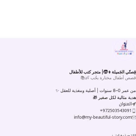
قِصتّي الجَميلة👦🧒| متجر كتب للأطفال
قصص أطفال مختارة بحُب 👶📚
من عمر 0–8 سنوات |
أصلية ومغذية للعقل ✨
هدية مثالية لكل صغير
🎁
العنوان
972503543091+
info@my-beautiful-story.com