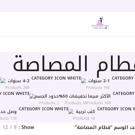
طام المصاصة
2-1 سنوات
4-2 سنوات
268 Products
193 Products
الأكثر مبيعا
تخفيضات 50%
حدود الجسم
2 Products
36 Products
169 Products
كتب تربية
وصل حديث
176 Products
10 Products
حت الوسم “فطام المصاصة”
Show
9
12