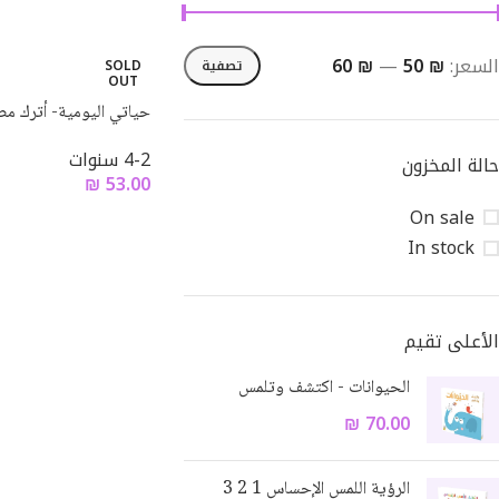
السعر:
₪ 50
—
₪ 60
تصفية
SOLD
OUT
حياتي اليومية- أترك م
4-2 سنوات
حالة المخزون
₪
53.00
On sale
In stock
الأعلى تقيم
Facebook
الحيوانات - اكتشف وتلمس
Email
₪
70.00
Instagram
الرؤية اللمس الإحساس 1 2 3
WhatsApp