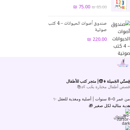
₪
75.00
₪
85.00
صندوق أصوات الحيوانات – 4 كتب
صوتية
₪
220.00
قِصتّي الجَميلة👦🧒| متجر كتب للأطفال
قصص أطفال مختارة بحُب 👶📚
من عمر 0–8 سنوات |
أصلية ومغذية للعقل ✨
هدية مثالية لكل صغير
🎁
العنوان