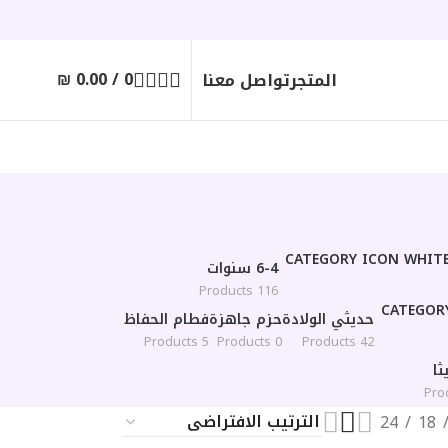
₪
0.00
/
0
المتجر
تواصل معنا
6-4 سنوات
116 Products
حديثي الولادة
حزم جاهزة
فطام الحفاظ
5 Products
0 Products
42 Products
ا
24
18