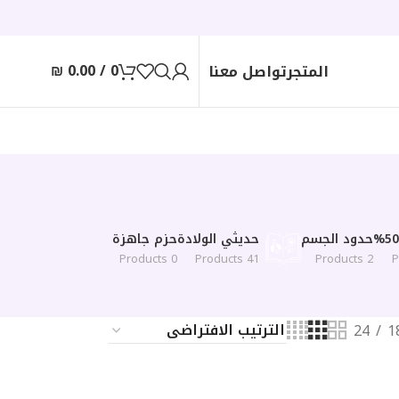
₪
0.00
/
0
المتجر
تواصل معنا
حدود الجسم
حديثي الولادة
حزم جاهزة
0 Products
41 Products
2 Products
24
1