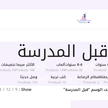
بل المدرسة
ت
8-6 سنوات
ألعاب
الأكثر مبيعا
تخفيضات 50%
35 Products
168 Products
138 Products
38 Products
1
حفاظ
فطام الرضاعة
كتب تربية
وصل حديثا
174 Products
10 Products
2 Products
ت الوسم “قبل المدرسة”
Show
9
12
8