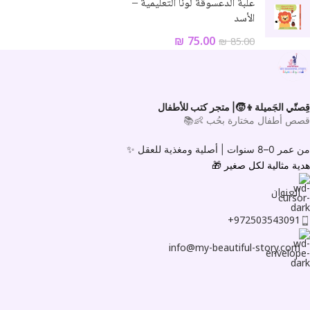
علبة الدعسوقة لونا التعليمية –
الأسد
₪
75.00
₪
85.00
قِصتّي الجَميلة👦🧒| متجر كتب للأطفال
قصص أطفال مختارة بحُب 👶📚
من عمر 0–8 سنوات |
أصلية ومغذية للعقل ✨
هدية مثالية لكل صغير
🎁
العنوان
972503543091+
info@my-beautiful-story.com