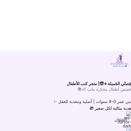
قِصتّي الجَميلة👦🧒| متجر كتب للأطفال
قصص أطفال مختارة بحُب 👶📚
من عمر 0–8 سنوات |
أصلية ومغذية للعقل ✨
هدية مثالية لكل صغير
🎁
العنوان