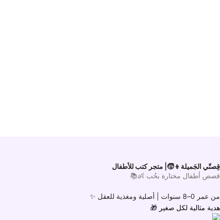
قِصتّي الجَميلة👦🧒| متجر كتب للأطفال
قصص أطفال مختارة بحُب 👶📚
من عمر 0–8 سنوات |
أصلية ومغذية للعقل ✨
هدية مثالية لكل صغير
🎁