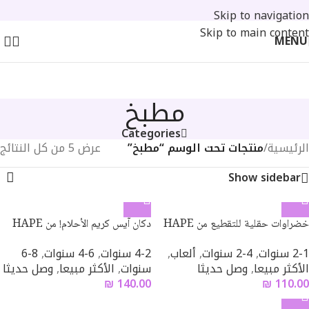
Skip to navigation
Skip to main content
MENU
مطبخ
Categories
الرئيسية
/
منتجات تحت الوسم “مطبخ”
عرض ⁦5⁩ من كل النتائج
Show sidebar
خضراوات حقلية للتقطيع من HAPE
دكان آيس كريم الأحلام! من HAPE
2-1 سنوات
,
4-2 سنوات
,
ألعاب
,
4-2 سنوات
,
6-4 سنوات
,
8-6
الأكثر مبيعا
,
وصل حديثا
سنوات
,
الأكثر مبيعا
,
وصل حديثا
₪
140.00
₪
110.00