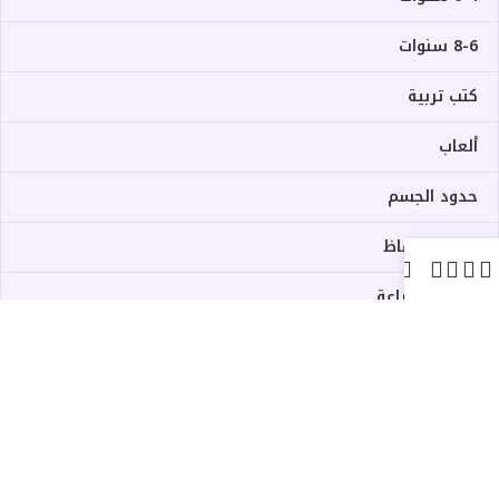
8-6 سنوات
كتب تربية
ألعاب
حدود الجسم
فطام الحفاظ
فطام الرضاعة
روابط مهمة :
سياسة الخصوصية
سياسة الاسترداد والإرجاع