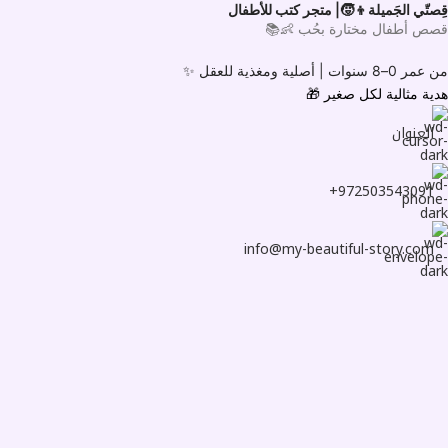
قِصتّي الجَميلة👦🧒| متجر كتب للأطفال
قصص أطفال مختارة بحُب 👶📚
من عمر 0–8 سنوات |
أصلية ومغذية للعقل ✨
هدية مثالية لكل صغير
🎁
العنوان
972503543091+
info@my-beautiful-story.com