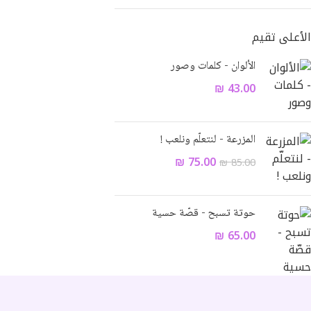
الأعلى تقيم
الألوان - كلمات وصور
₪
43.00
المزرعة - لنتعلّم ونلعب !
₪
75.00
₪
85.00
حوتة تسبح - قصّة حسية
₪
65.00