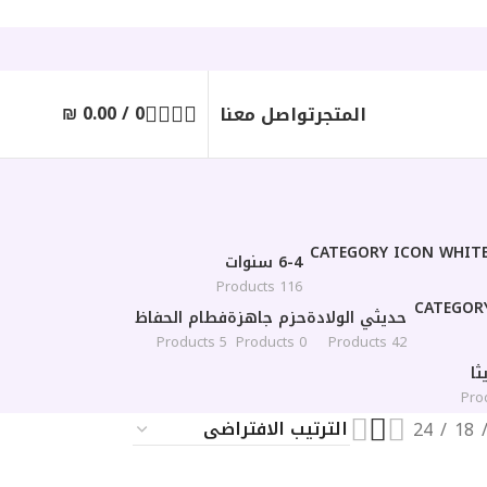
₪
0.00
/
0
المتجر
تواصل معنا
6-4 سنوات
116 Products
حديثي الولادة
حزم جاهزة
فطام الحفاظ
5 Products
0 Products
42 Products
ا
24
18