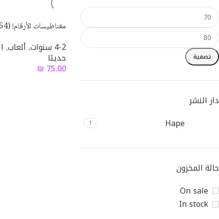
مغناطيسات الأرقام! (54 مغناطيسًا!) من HAPE
4-2 سنوات
,
ألعاب
,
ال
حديثا
تصفية
₪
75.00
دار النشر
Hape
1
حالة المخزون
On sale
In stock