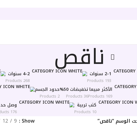
ناقص
2-1 سنوات
4-2 سنوات
268 Products
193 Products
الأكثر مبيعا
تخفيضات 50%
حدود الجسم
2 Products
36 Products
169 Products
كتب تربية
وصل حديث
176 Products
10 Products
ت الوسم “ناقص”
Show
9
12