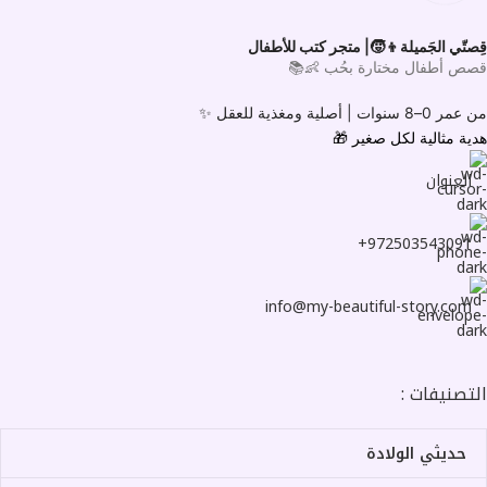
قِصتّي الجَميلة👦🧒| متجر كتب للأطفال
قصص أطفال مختارة بحُب 👶📚
من عمر 0–8 سنوات |
أصلية ومغذية للعقل ✨
هدية مثالية لكل صغير
🎁
العنوان
972503543091+
info@my-beautiful-story.com
التصنيفات :
حديثي الولادة