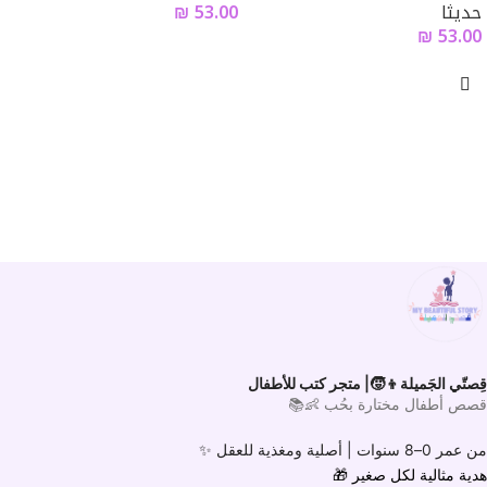
حديثا
53.00
₪
₪
53.00
قِصتّي الجَميلة👦🧒| متجر كتب للأطفال
قصص أطفال مختارة بحُب 👶📚
من عمر 0–8 سنوات |
أصلية ومغذية للعقل ✨
هدية مثالية لكل صغير
🎁