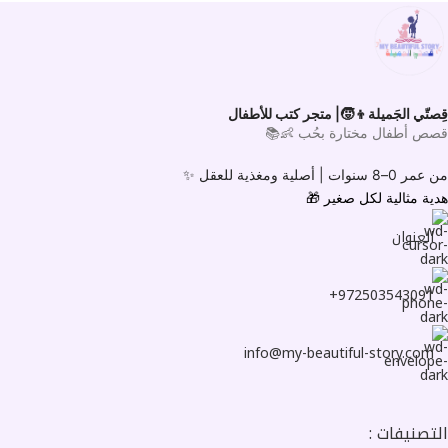
قِصتّي الجَميلة👦🧒| متجر كتب للأطفال
قصص أطفال مختارة بحُب 👶📚
من عمر 0–8 سنوات |
أصلية ومغذية للعقل ✨
هدية مثالية لكل صغير
🎁
العنوان
972503543091+
info@my-beautiful-story.com
التصنيفات :