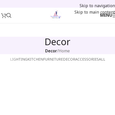
Skip to navigation
Skip to main content
MENU
Decor
Decor
/
Home
LIGHTING
KITCHEN
FURNITURE
DECOR
ACCESSORIES
ALL
Et vestibulum quis a suspendisse
Rhoncus quisque sollicitudin
Decor
Decor