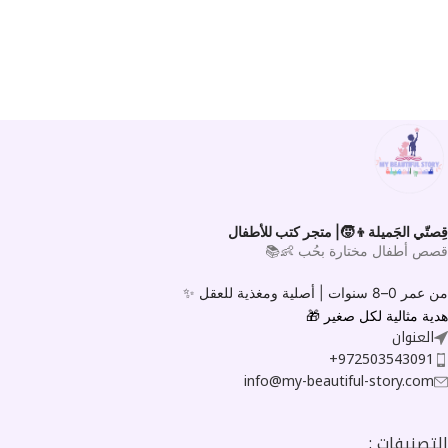
قِصتّي الجَميلة👦🧒| متجر كتب للأطفال
قصص أطفال مختارة بحُب 👶📚
من عمر 0–8 سنوات |
أصلية ومغذية للعقل ✨
هدية مثالية لكل صغير
🎁
العنوان
972503543091+
info@my-beautiful-story.com
التصنيفات :